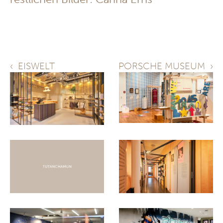
‹
EISWELT
PORSCHE MUSEUM
›