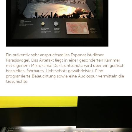
Ein präventiv sehr anspruchsvolles Exponat ist dieser
Paradisvogel. Das Artefakt liegt in einer gesonderten Kammer
mit eigenem Mikroklima. Der Lichtschutz wird über ein grafisch
bespieltes, fahrbares, Lichtschott gewährleistet. Eine
programierte Beleuchtung sowie eine Audiospur vermitteln die
Geschichte.